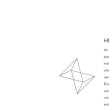
H
Im 
sta
mög
ohn
ve
End
und
inn
ent