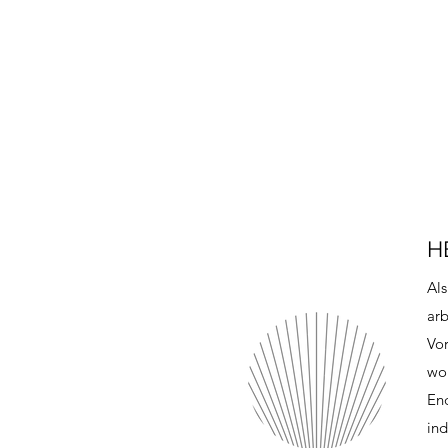
H
Als
arb
Vor
wol
En
ind